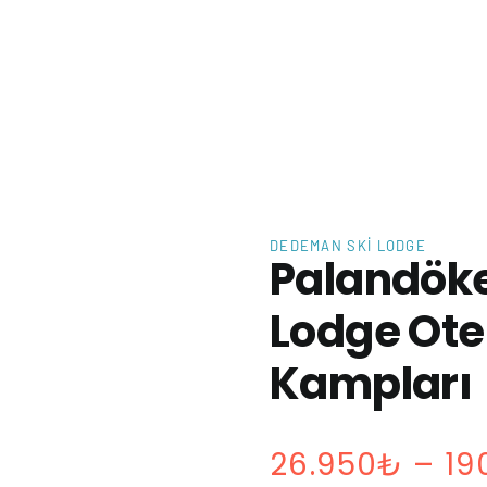
DEDEMAN SKI LODGE
Palandök
Lodge Ote
Kampları
26.950
₺
–
19