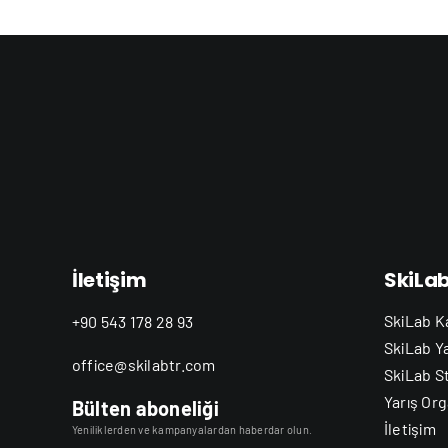
İletişim
SkiLa
SkiLab K
+90 543 178 28 93
SkiLab Y
office@skilabtr.com
SkiLab S
Yarış Org
Bülten aboneliği
İletişim
Yeniliklerden ve kampanyalardan haberdar olun.