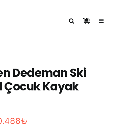
en Dedeman Ski
l Çocuk Kayak
Fiyat
0.488
₺