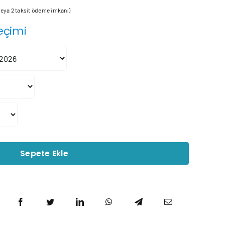
aralığı:
 veya 2 taksit ödeme imkanı)
26.950₺
eçimi
-
190.488₺
Sepete Ekle