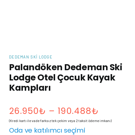
DEDEMAN SKI LODGE
Palandöken Dedeman Ski
Lodge Otel Çocuk Kayak
Kampları
Fiyat
26.950
₺
–
190.488
₺
aralığı:
(Kredi kartı ile vade farksız tek çekim veya 2 taksit ödeme imkanı)
Oda ve katılımcı seçimi