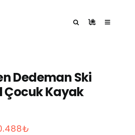
en Dedeman Ski
l Çocuk Kayak
Fiyat
0.488
₺