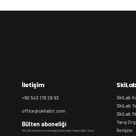
İletişim
SkiLa
SkiLab K
+90 543 178 28 93
SkiLab Y
office@skilabtr.com
SkiLab S
Yarış Org
Bülten aboneliği
İletişim
Yeniliklerden ve kampanyalardan haberdar olun.