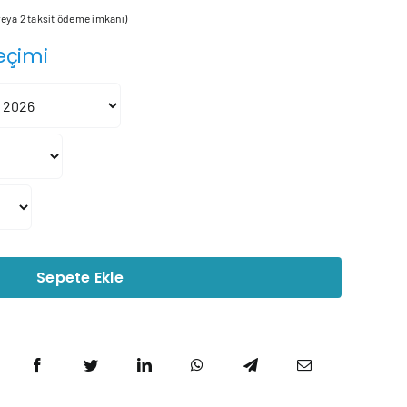
aralığı:
 veya 2 taksit ödeme imkanı)
26.950₺
eçimi
-
190.488₺
Sepete Ekle