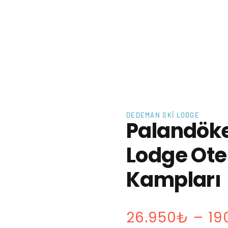
DEDEMAN SKI LODGE
Palandök
Lodge Ote
Kampları
26.950
₺
–
19