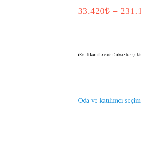
Oda ve katılımcı s
Tarih
Katılım
Oda Tipi
Sevdiklerinizle Paylaşın:
Kamp Dokümanı