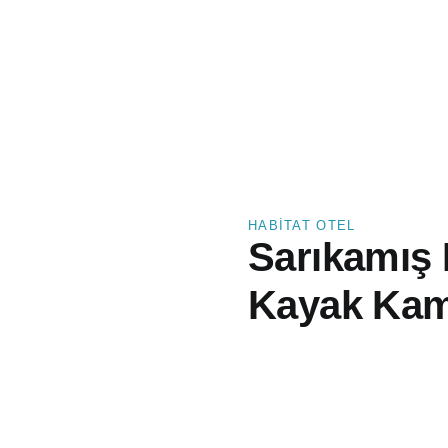
HABITAT OTEL
Sarıkamış
Çocuk Ka
33.420
₺
–
23
(Kredi kartı ile vade farksız tek çekim