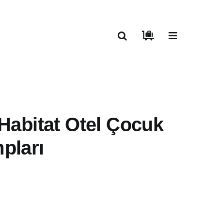
 Habitat Otel
yak Kampları
Fiyat
1.120
₺
aralığı:
 veya 2 taksit ödeme imkanı)