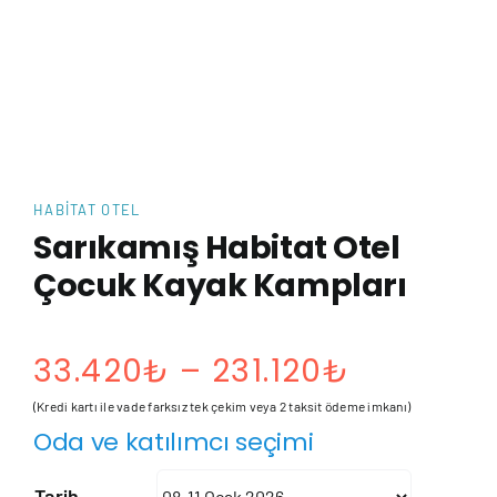
HABITAT OTEL
Sarıkamış Habitat Otel
Çocuk Kayak Kampları
Fiyat
33.420
₺
–
231.120
₺
aralığı:
(Kredi kartı ile vade farksız tek çekim veya 2 taksit ödeme imkanı)
Oda ve katılımcı seçimi
33.420₺
Tarih