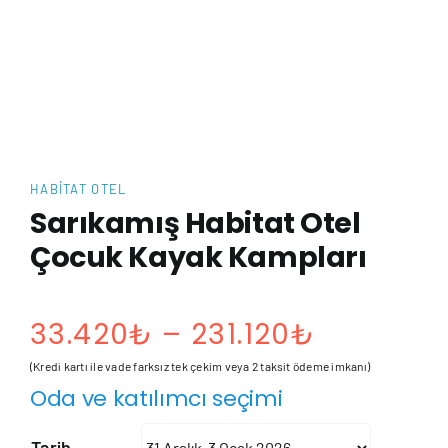
HABITAT OTEL
Sarıkamış Habitat Otel
Çocuk Kayak Kampları
Fiyat
33.420
₺
–
231.120
₺
aralığı:
(Kredi kartı ile vade farksız tek çekim veya 2 taksit ödeme imkanı)
Oda ve katılımcı seçimi
33.420₺
Tarih