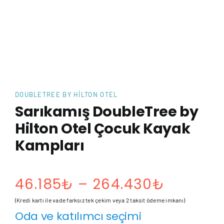
DOUBLETREE BY HILTON OTEL
Sarıkamış DoubleTree by
Hilton Otel Çocuk Kayak
Kampları
Fiyat
46.185
₺
–
264.430
₺
aralığı:
(Kredi kartı ile vade farksız tek çekim veya 2 taksit ödeme imkanı)
Oda ve katılımcı seçimi