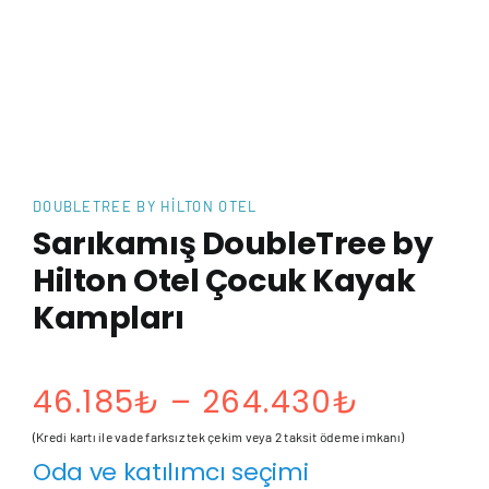
DOUBLETREE BY HILTON OTEL
Sarıkamış DoubleTree by
Hilton Otel Çocuk Kayak
Kampları
Fiyat
46.185
₺
–
264.430
₺
aralığı:
(Kredi kartı ile vade farksız tek çekim veya 2 taksit ödeme imkanı)
Oda ve katılımcı seçimi