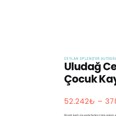
CEYLAN SPLEND’OR AUTOGR
Uludağ Ce
Çocuk Ka
52.242
₺
–
37
(Kredi kartı ile vade farksız tek çekim