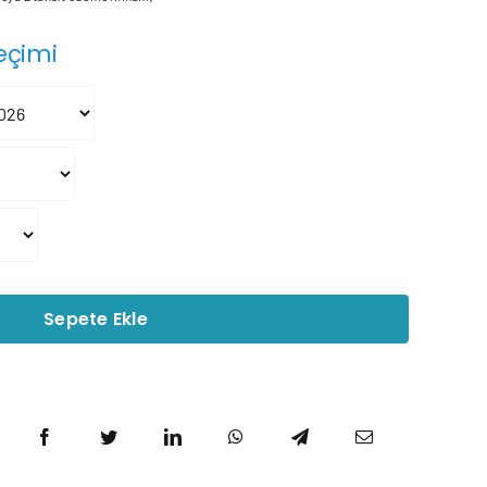
52.242₺
eçimi
-
378.103₺
Sepete Ekle