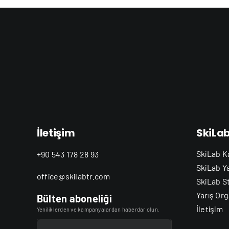
İletişim
SkiLa
SkiLab K
+90 543 178 28 93
SkiLab Y
office@skilabtr.com
SkiLab S
Yarış Org
Bülten aboneliği
İletişim
Yeniliklerden ve kampanyalardan haberdar olun.