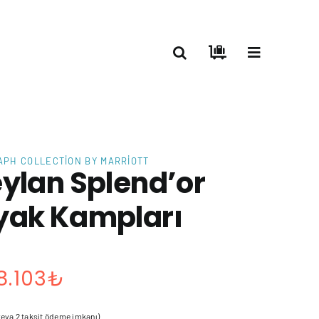
APH COLLECTION BY MARRIOTT
ylan Splend’or
yak Kampları
Fiyat
8.103
₺
aralığı:
 veya 2 taksit ödeme imkanı)