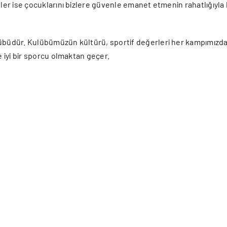
ler ise çocuklarını bizlere güvenle emanet etmenin rahatlığıyla k
lübüdür. Kulübümüzün kültürü, sportif değerleri her kampımızd
e iyi bir sporcu olmaktan geçer.