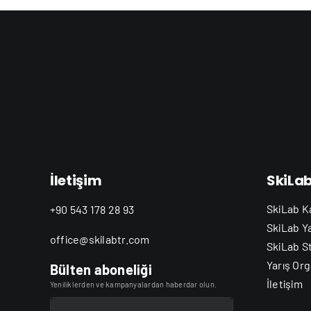
İletişim
SkiLa
SkiLab K
+90 543 178 28 93
SkiLab Y
office@skilabtr.com
SkiLab S
Yarış Org
Bülten aboneliği
İletişim
Yeniliklerden ve kampanyalardan haberdar olun.