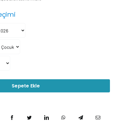
52.242₺
eçimi
-
378.103₺
Sepete Ekle