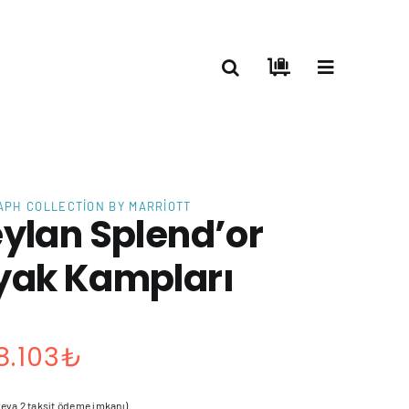
APH COLLECTION BY MARRIOTT
ylan Splend’or
yak Kampları
Fiyat
8.103
₺
aralığı:
 veya 2 taksit ödeme imkanı)