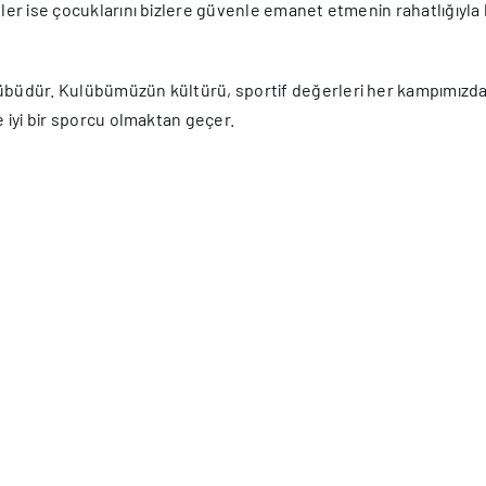
ler ise çocuklarını bizlere güvenle emanet etmenin rahatlığıyla k
lübüdür. Kulübümüzün kültürü, sportif değerleri her kampımızd
e iyi bir sporcu olmaktan geçer.