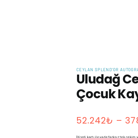
CEYLAN SPLEND’OR AUTOGR
Uludağ Ce
Çocuk Ka
52.242
₺
–
37
(Kredi kartı ile vade farksız tek çekim