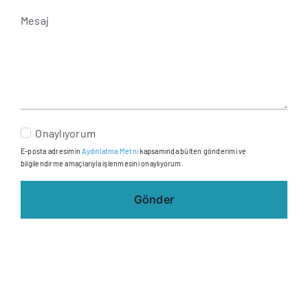
Mesaj
Onaylıyorum
E-posta adresimin
Aydınlatma Metni
kapsamında bülten gönderimi ve
bilgilendirme amaçlarıyla işlenmesini onaylıyorum.
Gönder